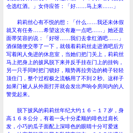
仓选红酒。」女侍应答：「好……马上来……」
莉莉丝心有不悦的想：「什么……我还未休假
就又有任务……希望这次有趣一点吧……」她还是
面帯笑容的说：「好呀……我们去拿红酒吧……」
酒保随便交帯了一下，就领着莉莉丝走进酒吧后方
写着闲人免进的休息室，当她们把门关上，莉莉丝
马上把身上的披风脱下来并反手挂在门上的挂钩，
另一只手同时把门锁好，顺势再拉旁边的椅子轻轻
顶住门，整个过程极之流畅用了不到２秒。这样子
如果门被人从外面打开就会发出声响令房间内的人
警觉起来。
脱下披风的莉莉丝年纪大约１６－１７岁，身
高１６８公分，有着一头十分柔顺的啡色过肩长
发，小巧的瓜子面配上深啡色的眼睛十分可爱迷