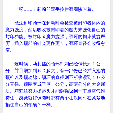
「呀……」莉莉丝双手拉住颈圈惨叫着。
魔法封印颈环在起动时会检查被封印者体内的
魔力强度，然后吸收被封印者的魔力来强化自己的
封印功能。被封印者魔力愈强，颈环的拘束就愈严
厉，插入颈部的针会更多更长，颈环直径会收得愈
窄。
这时候，莉莉丝的颈环针刺已经伸长到１公
分，并且增加到６０多支，有一部份已经插入她的
颈椎以及颈动脉，颈环的直径则不断收紧到１０公
分直径。颈圈变成了厚一公分，高两公分的大金属
块。莉莉丝努力扬起头才能勉强吸到一丁点空气维
持住，感觉就好像随时都有两个壮汉同时在紧紧地
掐住自己的颈项？一样。