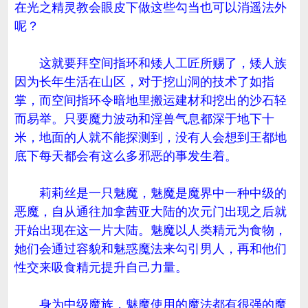
在光之精灵教会眼皮下做这些勾当也可以消遥法外
呢？
这就要拜空间指环和矮人工匠所赐了，矮人族
因为长年生活在山区，对于挖山洞的技术了如指
掌，而空间指环令暗地里搬运建材和挖出的沙石轻
而易举。只要魔力波动和淫兽气息都深于地下十
米，地面的人就不能探测到，没有人会想到王都地
底下每天都会有这么多邪恶的事发生着。
莉莉丝是一只魅魔，魅魔是魔界中一种中级的
恶魔，自从通往加拿茜亚大陆的次元门出现之后就
开始出现在这一片大陆。魅魔以人类精元为食物，
她们会通过容貌和魅惑魔法来勾引男人，再和他们
性交来吸食精元提升自己力量。
身为中级魔族，魅魔使用的魔法都有很强的魔