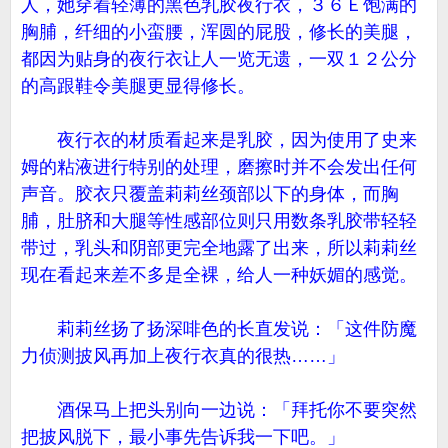
人，她穿着轻薄的黑色乳胶夜行衣，３６Ｅ饱满的
胸脯，纤细的小蛮腰，浑圆的屁股，修长的美腿，
都因为贴身的夜行衣让人一览无遗，一双１２公分
的高跟鞋令美腿更显得修长。
夜行衣的材质看起来是乳胶，因为使用了史来
姆的粘液进行特别的处理，磨擦时并不会发出任何
声音。胶衣只覆盖莉莉丝颈部以下的身体，而胸
脯，肚脐和大腿等性感部位则只用数条乳胶带轻轻
带过，乳头和阴部更完全地露了出来，所以莉莉丝
现在看起来差不多是全裸，给人一种妖媚的感觉。
莉莉丝扬了扬深啡色的长直发说：「这件防魔
力侦测披风再加上夜行衣真的很热……」
酒保马上把头别向一边说：「拜托你不要突然
把披风脱下，最小事先告诉我一下吧。」