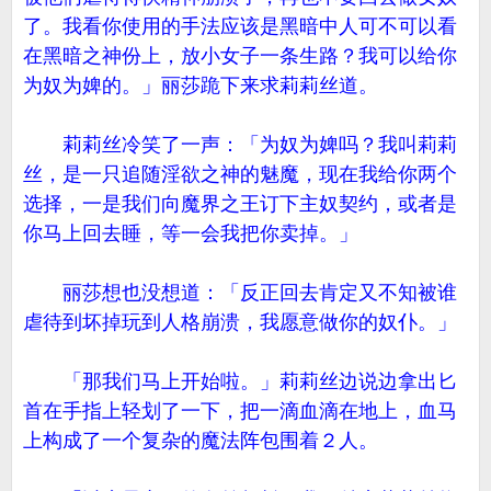
了。我看你使用的手法应该是黑暗中人可不可以看
在黑暗之神份上，放小女子一条生路？我可以给你
为奴为婢的。」丽莎跪下来求莉莉丝道。
莉莉丝冷笑了一声：「为奴为婢吗？我叫莉莉
丝，是一只追随淫欲之神的魅魔，现在我给你两个
选择，一是我们向魔界之王订下主奴契约，或者是
你马上回去睡，等一会我把你卖掉。」
丽莎想也没想道：「反正回去肯定又不知被谁
虐待到坏掉玩到人格崩溃，我愿意做你的奴仆。」
「那我们马上开始啦。」莉莉丝边说边拿出匕
首在手指上轻划了一下，把一滴血滴在地上，血马
上构成了一个复杂的魔法阵包围着２人。