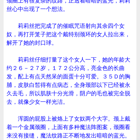
颈圈上有很复杂的纹路，正透着暗暗的蓝光，莉莉
丝心中出现了一个想法。
莉莉丝把完成了的催眠咒语射向其余四个女
奴，再打开笼子把这个戴特别颈环的女人拉出来，
解开了她的封口球。
莉莉丝仔细打量了这个女人一下，她的年龄大
约２６－２７岁，１７２公分高，亮金色的长曲
发，配上有点天然呆的面蛋十分可爱。３５Ｄ的胸
脯，皮肤白皙得有点病态，全身颈部以下已经被永
久去毛，所以肌肤十分光滑，阴户的毛也被完全脱
去，就像少女一样光洁。
浑圆的屁股上被烙上了女奴两个大字。颈上戴
着一个金属颈圈，上面有多种魔法阵图案，颈圈看
来没有接缝，魔法纹路正不断地发出暗暗的蓝光。