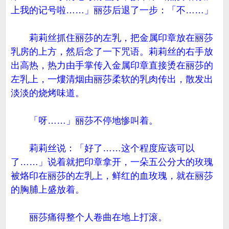
上我的记号啦……」丽莎后退了一步：「不……」
莉莉丝抓住丽莎的左乳，把金属印章放在丽莎
乳房的上方，然后念了一下咒语。莉莉丝的右手放
出高热，热力由手掌传入金属印章直接烫在丽莎的
左乳上，一熡清烟由丽莎柔软的乳肉传出，散发出
淡淡的烧烤味道。
「呀……」丽莎不停地惨叫着。
莉莉丝说：「好了……这个程度应该可以
了……」说着就把印章拿开，一朵五公分大的玫瑰
被烙印在丽莎的左乳上，鲜红的血玫瑰，就在丽莎
的胸脯上盛放着。
丽莎痛得整个人卷曲在地上打滚。