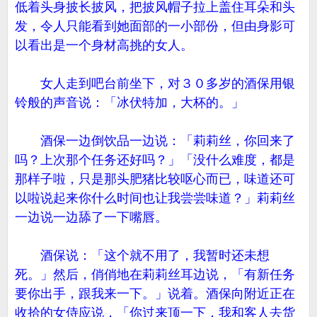
低着头身披长披风，把披风帽子拉上盖住耳朵和头
发，令人只能看到她面部的一小部份，但由身影可
以看出是一个身材高挑的女人。
女人走到吧台前坐下，对３０多岁的酒保用银
铃般的声音说：「冰伏特加，大杯的。」
酒保一边倒饮品一边说：「莉莉丝，你回来了
吗？上次那个任务还好吗？」「没什么难度，都是
那样子啦，只是那头肥猪比较呕心而已，味道还可
以啦说起来你什么时间也让我尝尝味道？」莉莉丝
一边说一边舔了一下嘴唇。
酒保说：「这个就不用了，我暂时还未想
死。」然后，俏俏地在莉莉丝耳边说，「有新任务
要你出手，跟我来一下。」说着。酒保向附近正在
收拾的女侍应说，「你过来顶一下，我和客人去货