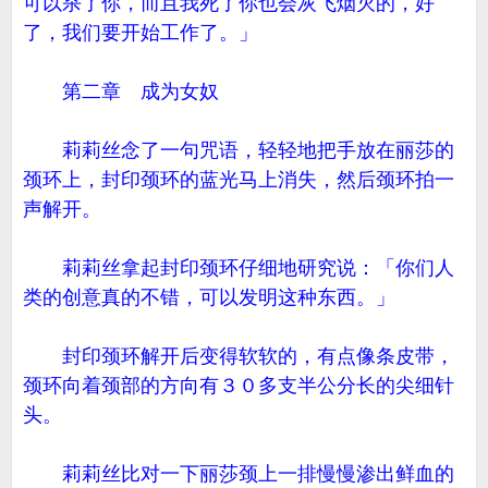
可以杀了你，而且我死了你也会灰飞烟灭的，好
了，我们要开始工作了。」
第二章 成为女奴
莉莉丝念了一句咒语，轻轻地把手放在丽莎的
颈环上，封印颈环的蓝光马上消失，然后颈环拍一
声解开。
莉莉丝拿起封印颈环仔细地研究说：「你们人
类的创意真的不错，可以发明这种东西。」
封印颈环解开后变得软软的，有点像条皮带，
颈环向着颈部的方向有３０多支半公分长的尖细针
头。
莉莉丝比对一下丽莎颈上一排慢慢渗出鲜血的