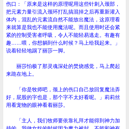
伤口：「原来是这样的原理呢用这些针刺入颈部，
把元素力量引流入颈环打乱搞混掉之后再重新灌入
体内，混乱的元素流自然不能放出魔法，这原理看
来就算是我也不能使用魔法呢。而且使用时还会紧
紧的控制受害者呼吸，令人不能轻易逃走。有趣有
趣……喂，你想躺到什么时候？马上给我起来。」
说着轻轻地踢了丽莎一脚。
丽莎怕极了那灵魂深处的焚烧感觉，马上爬起
来跪在地上。
「你是牧师吧，颈上的伤口自己放回复魔法弄
好，屁股的字也是，那个字不太好看呢。」莉莉丝
用看宠物的眼神看着丽莎。
「主人，我们牧师要依靠礼拜才能得到神力加
持的，我做女奴的时候因为魔力被封，不能和神有